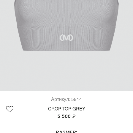
Костюмы)
(SPORT)™
(Платья & Халаты)
Все коллекции
(Шорты & Юбки)
(Верхняя одежда)
(Белье & Купальники)
(Аксессуары)
(Обувь)
Артикул: 5814
(Lifestyle)
CROP TOP GREY
5 500 ₽
Все товары
Размер: