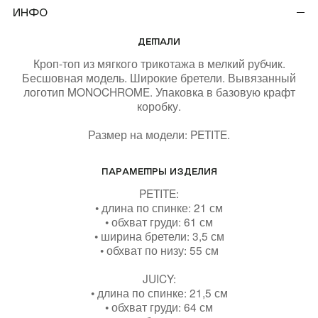
(REUNION)
Инфо
ДЕТАЛИ
Кроп-топ из мягкого трикотажа в мелкий рубчик.
Подарочная карта
Магазины
Бесшовная модель. Широкие бретели. Вывязанный
онлайн
логотип MONOCHROME. Упаковка в базовую крафт
коробку.
КУПИТЬ КАРТУ
Размер на модели: PETITE.
ПРОВЕРИТЬ БАЛАНС
ПАРАМЕТРЫ ИЗДЕЛИЯ
PETITE:
• длина по спинке: 21 см
+7 499 112 03 30
• обхват груди: 61 см
• ширина бретели: 3,5 см
• обхват по низу: 55 см
чат в телеграм
JUICY:
комьюнити VK
• длина по спинке: 21,5 см
• обхват груди: 64 см