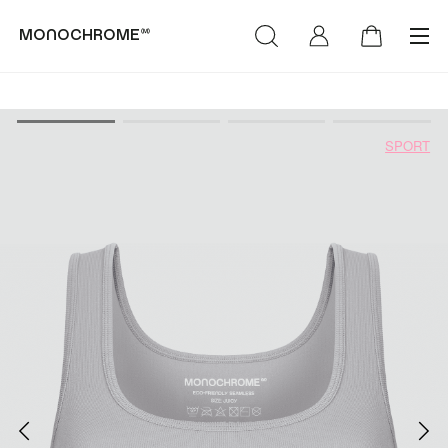
monochrome™
категории
коллекции
SPORT
(Худи & Cвитшоты)
(NEW)™
(Футболки &
(LIFE)™
Лонгсливы)
MONOCHROME™ х
(Свитеры &
Объединение «Гжель»
Кардиганы)
РОСКОСМОС х
(Брюки & Джинсы)
МОНОХРОМ™
(Пиджаки & Жилеты)
(SUMMER)™
(Рубашки &
(DENIM)™