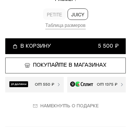
покупателям
компания
PETITE
JUICY
Таблица размеров
Мобильное
О Monochrome
приложение
Офлайн магазины
Газпром Бонус
В КОРЗИНУ
5 500 ₽
Блог
Доставка и оплата
ПОКУПАЙТЕ В МАГАЗИНАХ
Реквизиты
Обмен и возврат
Вакансии
ОТ 550 ₽
ОТ 1375 ₽
Состав и уход
Контакты
Loyalty
Намекнуть о подарке
MONOCHROME™ ID
​MONOCHROME™