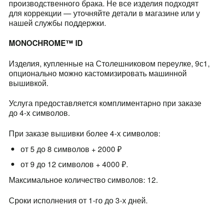
производственного брака. Не все изделия подходят
для коррекции — уточняйте детали в магазине или у
покупателям
компания
нашей службы поддержки.
MONOCHROME
™
ID
Мобильное
О Monochrome
приложение
Изделия, купленные на Столешниковом переулке, 9с1,
Офлайн магазины
опционально можно кастомизировать машинной
Газпром Бонус
вышивкой.
Блог
Доставка и оплата
Услуга предоставляется комплиментарно при заказе
до 4-х символов.
Реквизиты
Обмен и возврат
При заказе вышивки более 4-х символов:
Вакансии
Состав и уход
от 5 до 8 символов + 2000 ₽
Контакты
от 9 до 12 символов + 4000 ₽.
Loyalty
Максимальное количество символов: 12.
MONOCHROME™ ID
Сроки исполнения от 1-го до 3-х дней.
​MONOCHROME™