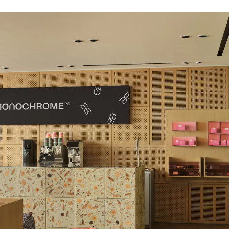
(REUNION)
Подарочная карта
Магазины
онлайн
КУПИТЬ КАРТУ
ПРОВЕРИТЬ БАЛАНС
+7 499 112 03 30
чат в телеграм
комьюнити VK