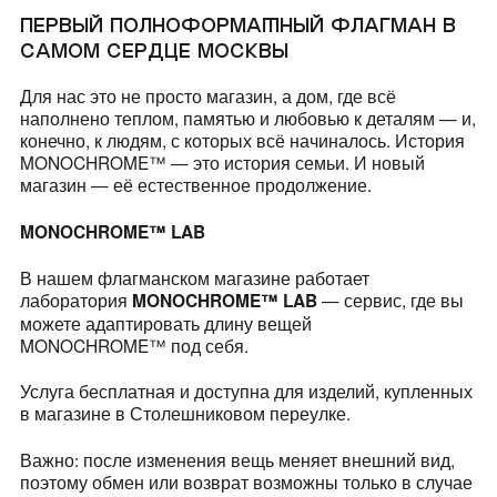
Костюмы)
ПЕРВЫЙ ПОЛНОФОРМАТНЫЙ ФЛАГМАН В
(SPORT)™
САМОМ СЕРДЦЕ МОСКВЫ
(Платья & Халаты)
Для нас это не просто магазин, а дом, где всё
Все коллекции
наполнено теплом, памятью и любовью к деталям — и,
(Шорты & Юбки)
конечно, к людям, с которых всё начиналось. История
MONOCHROME™ —
это история семьи. И новый
(Верхняя одежда)
магазин — её естественное продолжение.
MONOCHROME
™
LAB
(Белье & Купальники)
В нашем флагманском магазине работает
(Аксессуары)
лаборатория
— сервис, где вы
MONOCHROME
™
LAB
можете адаптировать длину вещей
(Обувь)
MONOCHROME™ под себя.
Услуга бесплатная и доступна для изделий, купленных
(Lifestyle)
в магазине в Столешниковом переулке.
Все товары
Важно: после изменения вещь меняет внешний вид,
поэтому обмен или возврат возможны только в случае