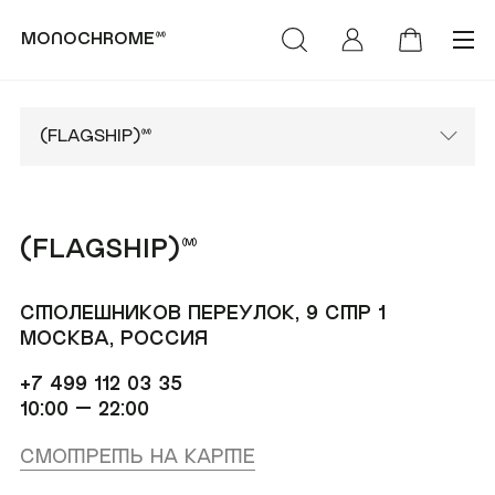
monochrome™
категории
коллекции
(Худи & Cвитшоты)
(NEW)™
(Футболки &
(LIFE)™
(FLAGSHIP)™
Лонгсливы)
MONOCHROME™ х
(Свитеры &
Объединение «Гжель»
СТОЛЕШНИКОВ ПЕРЕУЛОК, 9 СТР 1
Кардиганы)
МОСКВА, РОССИЯ
РОСКОСМОС х
(Брюки & Джинсы)
МОНОХРОМ™
+7 499 112 03 35
10:00 — 22:00
(Пиджаки & Жилеты)
(SUMMER)™
СМОТРЕТЬ НА КАРТЕ
(Рубашки &
(DENIM)™