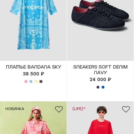
(REUNION)
Подарочная карта
Магазины
онлайн
КУПИТЬ КАРТУ
ПРОВЕРИТЬ БАЛАНС
ПЛАТЬЕ BANDANA SKY
SNEAKERS SOFT DENIM
NAVY
38 500 ₽
24 000 ₽
+7 499 112 03 30
чат в телеграм
НОВИНКА
(LIFE)™
комьюнити VK