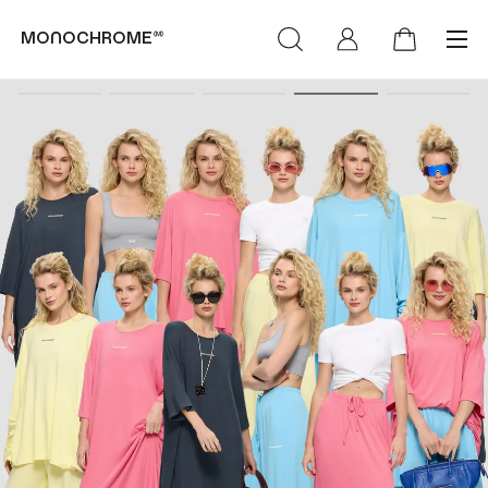
monochrome™
категории
коллекции
(Худи & Cвитшоты)
(NEW)™
(Футболки &
(LIFE)™
Лонгсливы)
MONOCHROME™ х
(Свитеры &
Объединение «Гжель»
Кардиганы)
РОСКОСМОС х
(Брюки & Джинсы)
МОНОХРОМ™
(Пиджаки & Жилеты)
(SUMMER)™
(Рубашки &
(DENIM)™