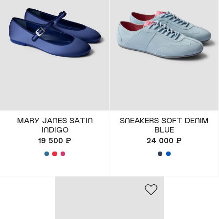
покупателям
компания
Мобильное
О Monochrome
приложение
Офлайн магазины
Газпром Бонус
Блог
Доставка и оплата
Реквизиты
MARY JANES SATIN
SNEAKERS SOFT DENIM
Обмен и возврат
INDIGO
BLUE
Вакансии
19 500 ₽
24 000 ₽
Состав и уход
Контакты
Loyalty
MONOCHROME™ ID
​MONOCHROME™