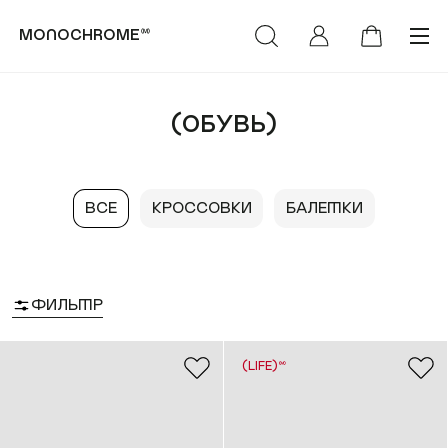
monochrome™
категории
коллекции
(Обувь)
(Худи & Cвитшоты)
(NEW)™
Все
Кроссовки
Балетки
(Футболки &
(LIFE)™
Лонгсливы)
MONOCHROME™ х
(Свитеры &
Объединение «Гжель»
Кардиганы)
Фильтр
РОСКОСМОС х
(Брюки & Джинсы)
МОНОХРОМ™
(LIFE)™
(Пиджаки & Жилеты)
(SUMMER)™
(Рубашки &
(DENIM)™