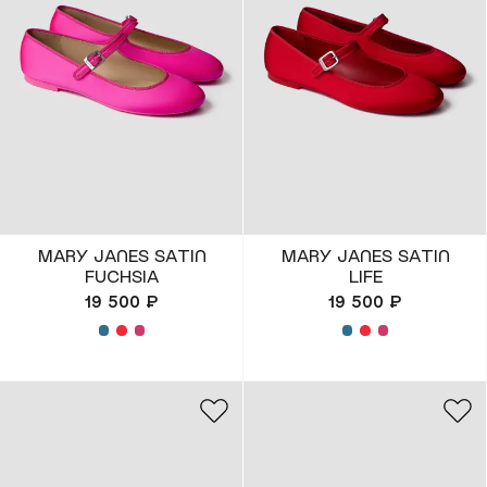
Костюмы)
(SPORT)™
(Платья & Халаты)
Все коллекции
(Шорты & Юбки)
(Верхняя одежда)
(Белье & Купальники)
MARY JANES SATIN
MARY JANES SATIN
FUCHSIA
LIFE
(Аксессуары)
19 500 ₽
19 500 ₽
(Обувь)
(Lifestyle)
Все товары