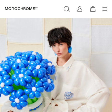
monochrome™
категории
коллекции
(Худи & Cвитшоты)
(NEW)™
(Футболки &
(LIFE)™
Лонгсливы)
MONOCHROME™ х
(Свитеры &
Объединение «Гжель»
Кардиганы)
РОСКОСМОС х
(Брюки & Джинсы)
МОНОХРОМ™
(Пиджаки & Жилеты)
(SUMMER)™
(Рубашки &
(DENIM)™