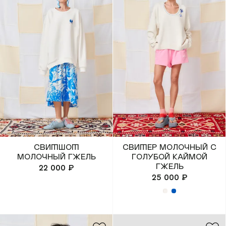
покупателям
компания
Мобильное
О Monochrome
приложение
Офлайн магазины
Газпром Бонус
Блог
Доставка и оплата
Реквизиты
Обмен и возврат
Вакансии
Свитшот
Свитер молочный с
Состав и уход
молочный Гжель
голубой каймой
Контакты
Гжель
22 000 ₽
Loyalty
25 000 ₽
MONOCHROME™ ID
​MONOCHROME™