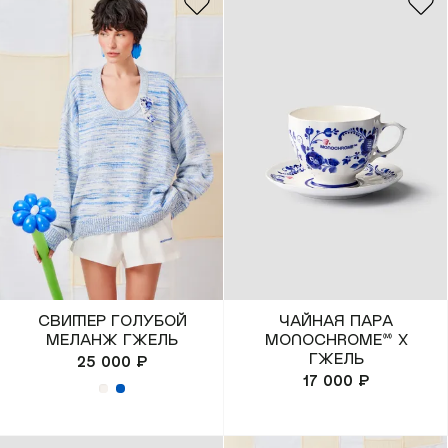
(REUNION)
Подарочная карта
Магазины
онлайн
КУПИТЬ КАРТУ
ПРОВЕРИТЬ БАЛАНС
+7 499 112 03 30
Свитер голубой
Чайная пара
меланж Гжель
MONOCHROME™ x
чат в телеграм
Гжель
25 000 ₽
17 000 ₽
комьюнити VK