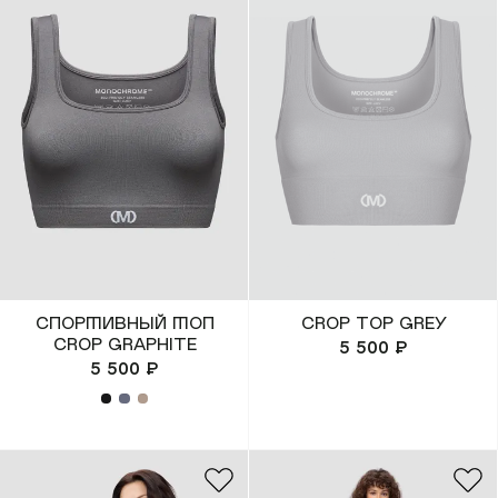
покупателям
компания
Мобильное
О Monochrome
приложение
Офлайн магазины
Газпром Бонус
Блог
Доставка и оплата
Реквизиты
Обмен и возврат
Вакансии
Спортивный топ
CROP TOP GREY
Состав и уход
CROP GRAPHITE
5 500 ₽
Контакты
5 500 ₽
Loyalty
MONOCHROME™ ID
​MONOCHROME™