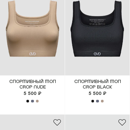
Костюмы)
(SPORT)™
(Платья & Халаты)
Все коллекции
(Шорты & Юбки)
(Верхняя одежда)
(Белье & Купальники)
(Аксессуары)
Спортивный топ
Спортивный топ
CROP NUDE
CROP BLACK
(Обувь)
5 500 ₽
5 500 ₽
(Lifestyle)
Все товары