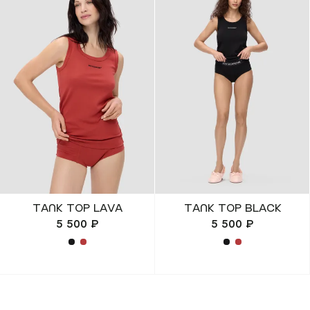
(REUNION)
Подарочная карта
Магазины
онлайн
КУПИТЬ КАРТУ
ПРОВЕРИТЬ БАЛАНС
+7 499 112 03 30
TANK TOP LAVA
TANK TOP BLACK
5 500 ₽
5 500 ₽
чат в телеграм
комьюнити VK