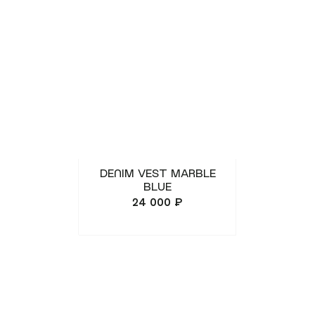
покупателям
компания
Мобильное
О Monochrome
приложение
Офлайн магазины
Газпром Бонус
Блог
Доставка и оплата
Реквизиты
DENIM VEST MARBLE
Обмен и возврат
BLUE
Вакансии
24 000 ₽
Состав и уход
Контакты
Loyalty
MONOCHROME™ ID
​MONOCHROME™