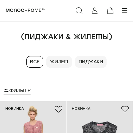
monochrome™
категории
коллекции
(Пиджаки & Жилеты)
(Худи & Cвитшоты)
(NEW)™
Все
Жилет
Пиджаки
(Футболки &
(LIFE)™
Лонгсливы)
MONOCHROME™ х
(Свитеры &
Объединение «Гжель»
Кардиганы)
Фильтр
РОСКОСМОС х
(Брюки & Джинсы)
МОНОХРОМ™
НОВИНКА
НОВИНКА
(Пиджаки & Жилеты)
(SUMMER)™
(Рубашки &
(DENIM)™