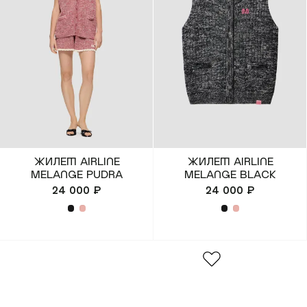
Костюмы)
(SPORT)™
(Платья & Халаты)
Все коллекции
(Шорты & Юбки)
(Верхняя одежда)
(Белье & Купальники)
ЖИЛЕТ AIRLINE
ЖИЛЕТ AIRLINE
MELANGE PUDRA
MELANGE BLACK
(Аксессуары)
24 000 ₽
24 000 ₽
(Обувь)
(Lifestyle)
Все товары