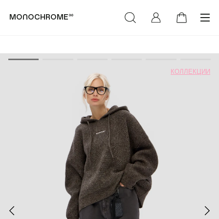
monochrome™
категории
коллекции
КОЛЛЕКЦИИ
(Худи & Cвитшоты)
(NEW)™
(Футболки &
(LIFE)™
Лонгсливы)
MONOCHROME™ х
(Свитеры &
Объединение «Гжель»
Кардиганы)
РОСКОСМОС х
(Брюки & Джинсы)
МОНОХРОМ™
(Пиджаки & Жилеты)
(SUMMER)™
(Рубашки &
(DENIM)™