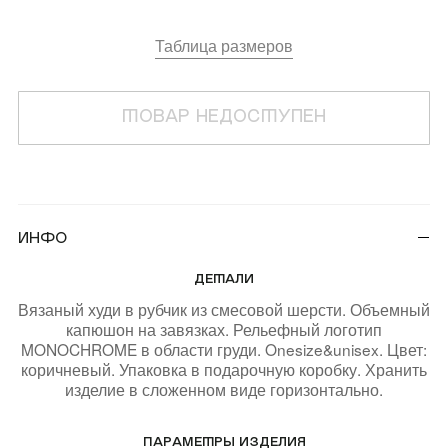
покупателям
компания
Таблица размеров
Мобильное
О Monochrome
приложение
ТОВАР НЕДОСТУПЕН
Офлайн магазины
Газпром Бонус
Блог
Доставка и оплата
Реквизиты
Инфо
Обмен и возврат
ДЕТАЛИ
Вакансии
Состав и уход
Вязаный худи в рубчик из смесовой шерсти. Объемный
капюшон на завязках. Рельефный логотип
Контакты
MONOCHROME в области груди. Onesize&unisex. Цвет:
Loyalty
коричневый. Упаковка в подарочную коробку. Хранить
изделие в сложенном виде горизонтально.
MONOCHROME™ ID
ПАРАМЕТРЫ ИЗДЕЛИЯ
​MONOCHROME™