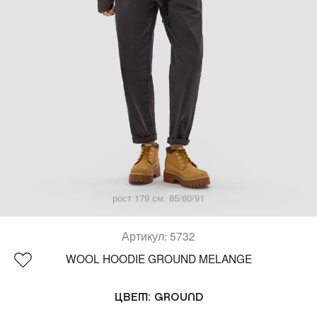
Костюмы)
(SPORT)™
(Платья & Халаты)
Все коллекции
(Шорты & Юбки)
(Верхняя одежда)
(Белье & Купальники)
(Аксессуары)
рост 179 см. 85/60/91
(Обувь)
Артикул: 5732
(Lifestyle)
WOOL HOODIE GROUND MELANGE
Все товары
Цвет:
GROUND