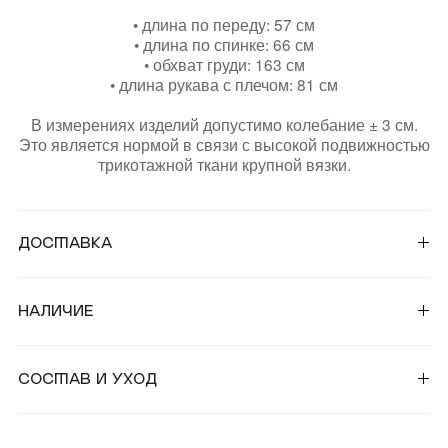
(REUNION)
• длина по переду: 57 см
• длина по спинке: 66 см
• обхват груди: 163 см
• длина рукава с плечом: 81 см
Подарочная карта
Магазины
онлайн
В измерениях изделий допустимо колебание ± 3 см.
Это является нормой в связи с высокой подвижностью
трикотажной ткани крупной вязки.
КУПИТЬ КАРТУ
ПРОВЕРИТЬ БАЛАНС
Доставка
От 25 000 ₽ — Бесплатная курьерская доставка по
+7 499 112 03 30
России и странам СНГ;
Наличие
От 50 000 ₽ — Бесплатная курьерская доставка в
страны СНГ.
чат в телеграм
Для уточнения наличия товара вы можете связаться с
магазинами:
Состав и уход
Во всех остальных случаях наши стандартные
комьюнити VK
условия доставки:
™