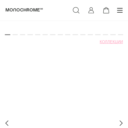
monochrome™
категории
коллекции
КОЛЛЕКЦИИ
(Худи & Cвитшоты)
(NEW)™
(Футболки &
(LIFE)™
Лонгсливы)
MONOCHROME™ х
(Свитеры &
Объединение «Гжель»
Кардиганы)
РОСКОСМОС х
(Брюки & Джинсы)
МОНОХРОМ™
(Пиджаки & Жилеты)
(SUMMER)™
(Рубашки &
(DENIM)™