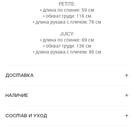
PETITE:
• длина по спинке: 59 см
• обхват груди: 116 см
• длина рукава с плечом: 78 см
JUICY:
• длина по спинке: 69 см
• обхват груди: 136 см
• длина рукава с плечом: 86 см
Доставка
От 25 000 ₽ — Бесплатная курьерская доставка по
России и странам СНГ;
Наличие
От 50 000 ₽ — Бесплатная курьерская доставка в
страны СНГ.
Для уточнения наличия товара вы можете связаться с
магазинами:
Состав и уход
Во всех остальных случаях наши стандартные
условия доставки:
™