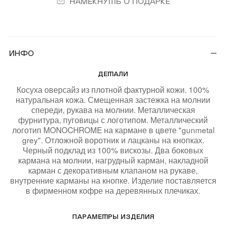
Намекнуть о подарке
(REUNION)
Подарочная карта
Магазины
Инфо
онлайн
ДЕТАЛИ
КУПИТЬ КАРТУ
Косуха оверсайз из плотной фактурной кожи. 100%
натуральная кожа. Смещенная застежка на молнии
ПРОВЕРИТЬ БАЛАНС
спереди, рукава на молнии. Металлическая
фурнитура, пуговицы с логотипом. Металлический
логотип MONOCHROME на кармане в цвете "gunmetal
grey". Отложной воротник и лацканы на кнопках.
Черный подклад из 100% вискозы. Два боковых
+7 499 112 03 30
кармана на молнии, нагрудный карман, накладной
карман с декоративным клапаном на рукаве,
чат в телеграм
внутренние карманы на кнопке. Изделие поставляется
в фирменном кофре на деревянных плечиках.
комьюнити VK
ПАРАМЕТРЫ ИЗДЕЛИЯ