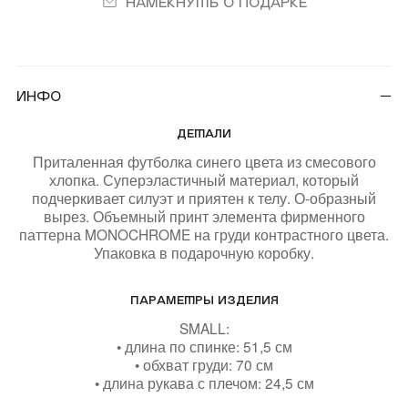
Намекнуть о подарке
(REUNION)
Подарочная карта
Магазины
Инфо
онлайн
ДЕТАЛИ
КУПИТЬ КАРТУ
Приталенная футболка синего цвета из смесового
хлопка. Суперэластичный материал, который
ПРОВЕРИТЬ БАЛАНС
подчеркивает силуэт и приятен к телу. О-образный
вырез. Объемный принт элемента фирменного
паттерна MONOCHROME на груди контрастного цвета.
Упаковка в подарочную коробку.
+7 499 112 03 30
ПАРАМЕТРЫ ИЗДЕЛИЯ
чат в телеграм
SMALL:
• длина по спинке: 51,5 см
• обхват груди: 70 см
комьюнити VK
• длина рукава с плечом: 24,5 см