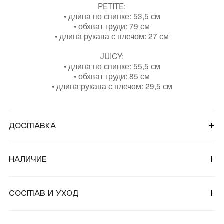
PETITE:
• длина по спинке: 53,5 см
• обхват груди: 79 см
• длина рукава с плечом: 27 см
JUICY:
• длина по спинке: 55,5 см
• обхват груди: 85 см
• длина рукава с плечом: 29,5 см
Доставка
От 25 000 ₽ — Бесплатная курьерская доставка по
России и странам СНГ;
Наличие
От 50 000 ₽ — Бесплатная курьерская доставка в
страны СНГ.
Для уточнения наличия товара вы можете связаться с
магазинами:
Состав и уход
Во всех остальных случаях наши стандартные
условия доставки:
™