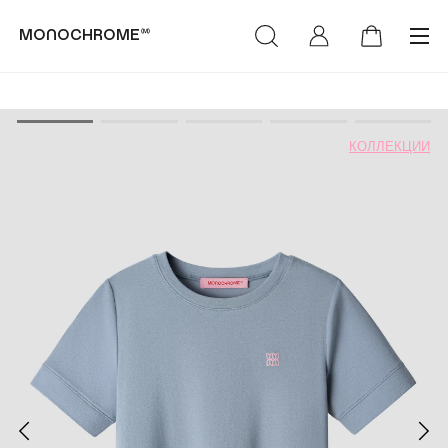
monochrome™
категории
коллекции
КОЛЛЕКЦИИ
(Худи & Cвитшоты)
(NEW)™
(Футболки &
(LIFE)™
Лонгсливы)
MONOCHROME™ х
(Свитеры &
Объединение «Гжель»
Кардиганы)
РОСКОСМОС х
(Брюки & Джинсы)
МОНОХРОМ™
(Пиджаки & Жилеты)
(SUMMER)™
(Рубашки &
(DENIM)™