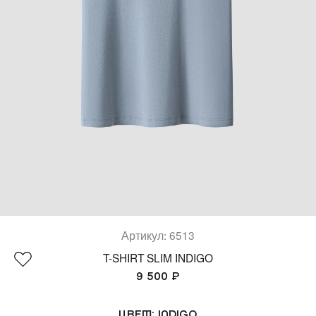
Костюмы)
(SPORT)™
(Платья & Халаты)
Все коллекции
(Шорты & Юбки)
(Верхняя одежда)
(Белье & Купальники)
(Аксессуары)
(Обувь)
Артикул: 6513
(Lifestyle)
T-SHIRT SLIM INDIGO
9 500 ₽
Все товары
Цвет:
INDIGO