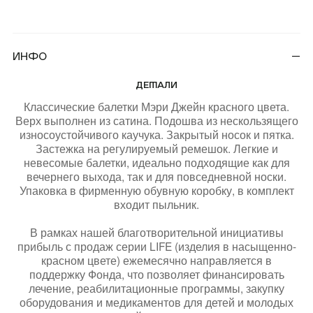
(REUNION)
Инфо
Подарочная карта
Магазины
онлайн
ДЕТАЛИ
Классические балетки Мэри Джейн красного цвета.
КУПИТЬ КАРТУ
Верх выполнен из сатина. Подошва из нескользящего
износоустойчивого каучука. Закрытый носок и пятка.
Застежка на регулируемый ремешок. Легкие и
ПРОВЕРИТЬ БАЛАНС
невесомые балетки, идеально подходящие как для
вечернего выхода, так и для повседневной носки.
Упаковка в фирменную обувную коробку, в комплект
входит пыльник.
+7 499 112 03 30
В рамках нашей благотворительной инициативы
прибыль с продаж серии LIFE (изделия в насыщенно-
чат в телеграм
красном цвете) ежемесячно направляется в
поддержку Фонда, что позволяет финансировать
комьюнити VK
лечение, реабилитационные программы, закупку
оборудования и медикаментов для детей и молодых