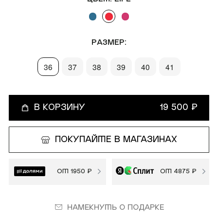
покупателям
компания
Мобильное
О Monochrome
Размер:
приложение
Офлайн магазины
36
37
38
39
40
41
Газпром Бонус
Блог
Доставка и оплата
В КОРЗИНУ
19 500 ₽
Реквизиты
Обмен и возврат
Вакансии
ПОКУПАЙТЕ В МАГАЗИНАХ
Состав и уход
Контакты
Loyalty
ОТ 1950 ₽
ОТ 4875 ₽
MONOCHROME™ ID
Намекнуть о подарке
​MONOCHROME™