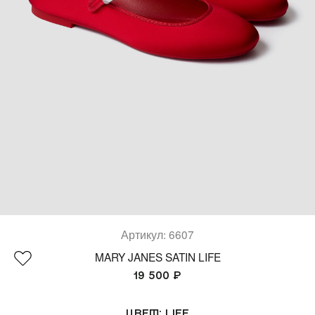
Костюмы)
(SPORT)™
(Платья & Халаты)
Все коллекции
(Шорты & Юбки)
(Верхняя одежда)
(Белье & Купальники)
(Аксессуары)
(Обувь)
Артикул: 6607
(Lifestyle)
MARY JANES SATIN LIFE
19 500 ₽
Все товары
Цвет:
LIFE