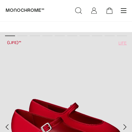
monochrome™
категории
коллекции
LIFE
(LIFE)™
(Худи & Cвитшоты)
(NEW)™
(Футболки &
(LIFE)™
Лонгсливы)
MONOCHROME™ х
(Свитеры &
Объединение «Гжель»
Кардиганы)
РОСКОСМОС х
(Брюки & Джинсы)
МОНОХРОМ™
(Пиджаки & Жилеты)
(SUMMER)™
(Рубашки &
(DENIM)™