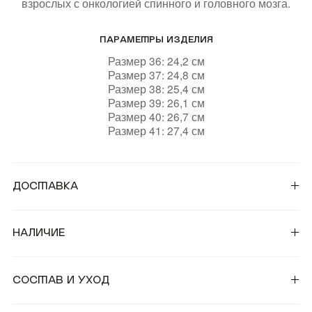
взрослых с онкологией спинного и головного мозга.
ПАРАМЕТРЫ ИЗДЕЛИЯ
Размер 36: 24,2 см
Размер 37: 24,8 см
Размер 38: 25,4 см
Размер 39: 26,1 см
Размер 40: 26,7 см
Размер 41: 27,4 см
Доставка
От 25 000 ₽ — Бесплатная курьерская доставка по
России и странам СНГ;
Наличие
От 50 000 ₽ — Бесплатная курьерская доставка в
страны СНГ.
Для уточнения наличия товара вы можете связаться с
магазинами:
Состав и уход
Во всех остальных случаях наши стандартные
условия доставки: