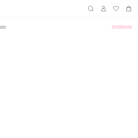
КОЛЛЕКЦИИ
МКИ
коллекции
(LIFE)™
(LIFE)™
(NEW)™
(LIFE)™
MONOCHROME™ х
Объединение
«Гжель»
РОСКОСМОС х
МОНОХРОМ™
(SUMMER)™
(DENIM)™
(SPORT)™
ХУДИ CLASSY LIFE
ДЖЕМПЕР GIPSY AIR LIFE
CHROME™ × Объединение «Гжель»
Все коллекции
22 500 ₽
24 750 ₽
СМОТРЕТЬ ВСЮ КОЛЛЕКЦИЮ