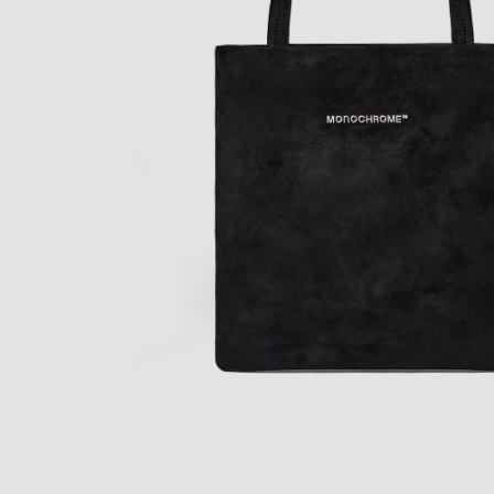
(Lifestyle)
(Верхняя одежда)
(Белье & Купальники)
Все товары
Все
(Аксессуары)
(Обувь)
(Lifestyle)
Все товары
покупателям
Мобильное
приложение
Газпром Бонус
Доставка и оплата
Обмен и возврат