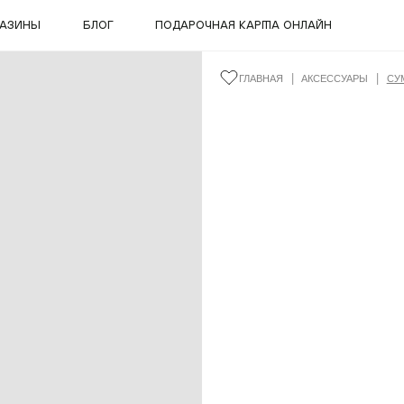
газины
Блог
ПОДАРОЧНАЯ КАРТА ОНЛАЙН
|
|
ГЛАВНАЯ
АКСЕССУАРЫ
СУ
лекции
Подарочная карта
(LIFE)™
КУПИТЬ КАРТУ
е
W)™
ПРОВЕРИТЬ БАЛАНС
E)™
Компания
OCHROME™ х
единение «Гжель»
О компании
КОСМОС х МОНОХРОМ™
Контакты
MMER)™
Документы
NIM)™
Реквизиты
ORT)™
Вакансии
)
БРЮКИ FANCY PICTOGRAM
MONO
LIFE