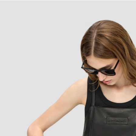
Состав и уход
Loyalty
MONOCHROME™ ID
​MONOCHROME™
(REUNION)
Подарочная карта
онлайн
КУПИТЬ КАРТУ
ПРОВЕРИТЬ БАЛАНС
+7 499 112 03 30
чат в телеграм
комьюнити VK