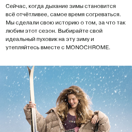
Сейчас, когда дыхание зимы становится
покупателям
компания
всё отчётливее, самое время согреваться.
Мы сделали свою историю о том, за что так
Мобильное
О Monochrome
любим этот сезон. Выбирайте свой
приложение
идеальный пуховик на эту зиму и
Офлайн магазины
Газпром Бонус
утепляйтесь вместе с MONOCHROME.
Блог
Доставка и оплата
Реквизиты
Обмен и возврат
Вакансии
Состав и уход
Контакты
Loyalty
MONOCHROME™ ID
​MONOCHROME™