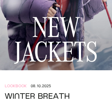
Костюмы)
(SPORT)™
(Платья & Халаты)
Все коллекции
(Шорты & Юбки)
(Верхняя одежда)
(Белье & Купальники)
(Аксессуары)
(Обувь)
08.10.2025
Lookbook
(Lifestyle)
WINTER BREATH
Все товары