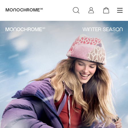
monochrome™
категории
коллекции
(Худи & Cвитшоты)
(NEW)™
(Футболки &
(LIFE)™
Лонгсливы)
MONOCHROME™ х
(Свитеры &
Объединение «Гжель»
Кардиганы)
РОСКОСМОС х
(Брюки & Джинсы)
МОНОХРОМ™
(Пиджаки & Жилеты)
(SUMMER)™
(Рубашки &
(DENIM)™