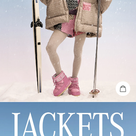
(REUNION)
Подарочная карта
Магазины
онлайн
КУПИТЬ КАРТУ
ПРОВЕРИТЬ БАЛАНС
+7 499 112 03 30
чат в телеграм
комьюнити VK